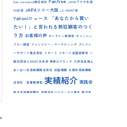
Fantree
Exe insurance株式会社
JAIFAアクサ生命
JAIFAソニー大阪
FA分会
LC-MDRT会
Yahoo!ニュース
「あなたから買い
たい！」と言われる熱狂顧客のつく
り方
お客様の声
オンライン研修会
キャッシュ
フロー経営
ファンツリー・マーケティング
プレジャ
ーサポート株式会社
リモート
リモート全国研修会
一
般社団法人MDRT日本会 神奈川ブロック
三井住友海上
あいおい生命保険株式会社
出版情報
大樹生命保険株
実績紹介
実践会
式会社 営業教育部
新日本保険新聞社
有限会社ベステックス熊本
株式会
特別勉
社インペリアル・サポート
法人保険営業マン
講演
強会
福島 雄二
»