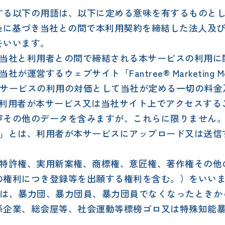
する以下の用語は、以下に定める意味を有するものと
第3条に基づき当社との間で本利用契約を締結した法人及
をいいます。
は、当社と利用者との間で締結される本サービスの利用
社が運営するウェブサイト「Fantree® Marketing 
、本サービスの利用の対価として当社が定める一切の料
は、利用者が本サービス又は当社サイト上でアクセスす
声その他のデータを含みますが、これらに限りません
ンツ」とは、利用者が本サービスにアップロード又は送
は、特許権、実用新案権、商標権、意匠権、著作権その
の権利につき登録等を出願する権利を含む。）をいい
」とは、暴力団、暴力団員、暴力団員でなくなったときか
係企業、総会屋等、社会運動等標榜ゴロ又は特殊知能