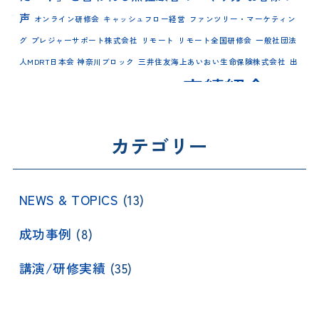
声
オンライン研修会
キャッシュフロー経営
ファンツリー・マーケティン
グ
プレジャーサポート株式会社
リモート
リモート全国研修会
一般社団法
人MDRT日本会 神奈川ブロック
三井住友海上あいおい生命保険株式会社
出
実績紹介
実践
版情報
大樹生命保険株式会社 営業教育部
会
新日本保険新聞社
有限会社ベステックス熊本
株式会社インペリアル・
講演
カテゴリー
特別勉強会
サポート
法人保険営業マン
福島 雄二
NEWS & TOPICS
(13)
成功事例
(8)
講演/研修実績
(35)